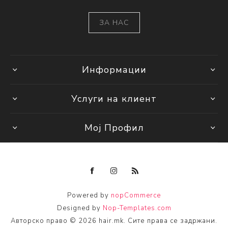
ЗА НАС
Информации
Услуги на клиент
Мој Профил
Powered by
nopCommerce
Designed by
Nop-Templates.com
Авторско право © 2026 hair.mk. Сите права се задржани.