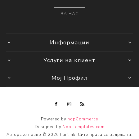
ЗА НАС
Информации
Услуги на клиент
Мој Профил
Powered by
nopCommerce
Designed by
Nop-Templates.com
Авторско право © 2026 hair.mk. Сите права се задржани.