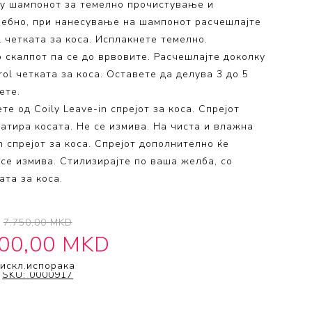
ly шампонот за темелно прочистување и
требно, при нанесување на шампонот расчешлајте
ol четката за коса. Исплакнете темелно.
о скалпот па се до врвовите. Расчешлајте доколку
rol четката за коса. Оставете да делува 3 до 5
ете.
те од Coily Leave-in спрејот за коса. Спрејот
атира косата. Не се измива. На чиста и влажна
in спрејот за коса. Спрејот дополнително ќе
 се измива. Стилизирајте по ваша желба, со
ата за коса.
7.750,00 MKD
200,00 MKD
искл.
испорака
SKU:
0000917