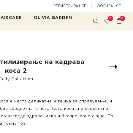
РЕГИСТРИРАЈ СЕ
ЛОГИРАЈ СЕ
нега и стилизирање на кадрава коса 2
 HAIRCARE
OLIVIA GARDEN
0
0
rites
Expert Blowout Shine
Expert Blow
Mini Finger
SALON TOOLS
White & Gre
Expert Blowout Speed
 Нега и
 стилизирање на кадрава
Bamboo Touch
ање
Следен
коса 2
производ
Care & Style
ng Collection
Coily Collection
Fingerbrush
llection
MultiBrush
ss Collection
оса е често деликатна и тешка за справување, и
Arctic Lights
Collection
Fingerbrush Limited
бие соодветната нега. Кога косата е соодветно
tore
Edition
ор изгледа здрава, мека и беспрекорно сјајна. Со
е токму тоа.
lection