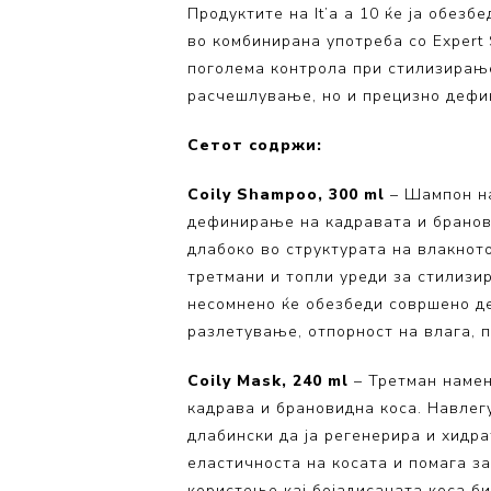
Продуктите на It’a a 10 ќе ја обезб
Volumizing
во комбинирана употреба со Expert S
Coily Coll
поголема контрола при стилизирање
расчешлување, но и прецизно дефи
Сетот содржи:
Coily Shampoo, 300 ml
– Шампон на
дефинирање на кадравата и бранов
длабоко во структурата на влакното
третмани и топли уреди за стилизир
несомнено ќе обезбеди совршено де
разлетување, отпорност на влага, 
Coily Mask, 240 ml
– Третман намен
кадрава и брановидна коса. Навлег
длабински да ја регенерира и хидра
еластичноста на косата и помага з
користење кај бојадисаната коса би