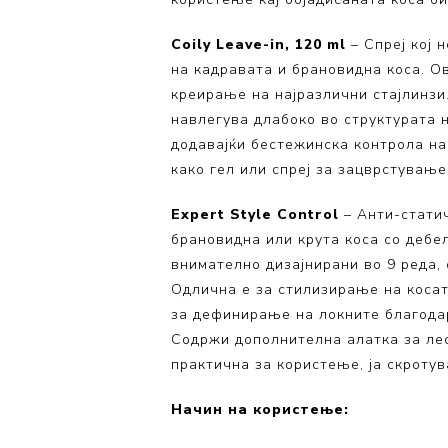
Coily Leave-in, 120 ml
– Спреј кој 
на кадравата и брановидна коса. Ов
креирање на најразлични стајлинзи
навлегува длабоко во структурата н
додавајќи бестежинска контрола на
како гел или спреј за зацврстување
Expert Style Control
– Анти-статич
брановидна или крута коса со дебел
внимателно дизајнирани во 9 реда,
Одлична е за стилизирање на косат
за дефинирање на локните благодар
Содржи дополнителна алатка за лес
практична за користење, ја скротув
Начин на користење: