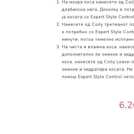
На мокра коса нанесете од Coi
длабинска нега. Доколку е по
ја косата со Expert Style Contr
Нанесете од Coily третманот п
е потребно со Expert Style Cont
минути, потоа темелно исплакн
На чиста и влажна коса, нанесе
дополнително ќе омекне и хидр
коса, нанесете од Coily Leave-
омекне и хидратира косата. Не
помош Expert Style Control четк
6.