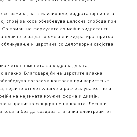
не се измива, за стилизирање, хидратација и нега
ој спреј за коса обезбедува целосна слобода при
. Со помош на формулата со моќни хидратанти
а влакното за да го омекне и хидратира, притоа
 обликување и цврстина со делотворни својства
.
ка четка наменета за кадрава, долга,
о влакно. Благодарејќи на цврстите влакна,
 обезбедува поголема контрола при користење.
а, нејзино отплеткување и расчешлување, но и
ејќи на нејзината кружна форма и дизајн.
но и прецизно секцирање на косата. Лесна и
а косата без да создава статички електрицитет.