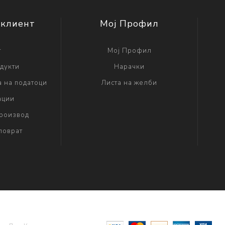
 клиент
Мој Профил
г
Мој Профил
дукти
Нарачки
а на податоци
Листа на желби
ации
производ
поврат