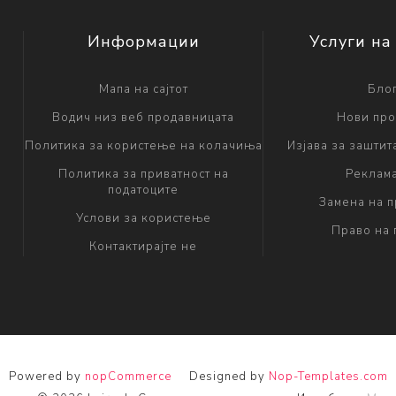
Информации
Услуги на
Мапа на сајтот
Бло
Водич низ веб продавницата
Нови про
Политика за користење на колачиња
Изјава за заштит
Политика за приватност на
Реклам
податоците
Замена на 
Услови за користење
Право на 
Контактирајте не
Powered by
nopCommerce
Designed by
Nop-Templates.com