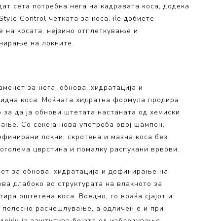
едат сета потребна нега на кадравата коса, додека
 Collection
tyle Control четката за коса, ќе добиете
ection
 на косата, нејзино отплеткување и
нирање на локните.
менет за нега, обнова, хидратација и
идна коса. Моќната хидратна формула продира
 за да ја обнови штетата настаната од хемиски
ање. Со секоја нова употреба овој шампон,
финирани локни, скротена и мазна коса без
поголема цврстина и помалку распукани врвови.
ет за обнова, хидратација и дефинирање на
ува длабоко во структурата на влакното за
тира оштетена коса. Воедно, го враќа сјајот и
а полесно расчешлување, а одличен е и при
дејќи ја заштитува бојата од избледување.