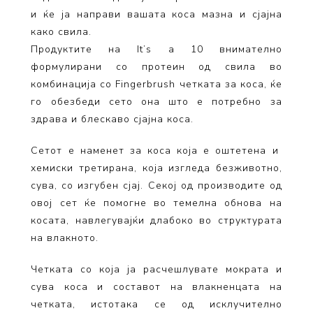
и ќе ја направи вашата коса мазна и сјајна
како свила.
Продуктите на It’s a 10 внимателно
формулирани со протеин од свила во
комбинација со Fingerbrush четката за коса, ќе
го обезбеди сето она што е потребно за
здрава и блескаво сјајна коса.
Сетот е наменет за коса која е оштетена и
хемиски третирана, која изгледа безживотно,
сува, со изгубен сјај. Секој од производите од
овој сет ќе помогне во темелна обнова на
косата, навлегувајќи длабоко во структурата
на влакното.
Четката со која ја расчешлувате мократа и
сува коса и составот на влакненцата на
четката, истотака се од исклучително