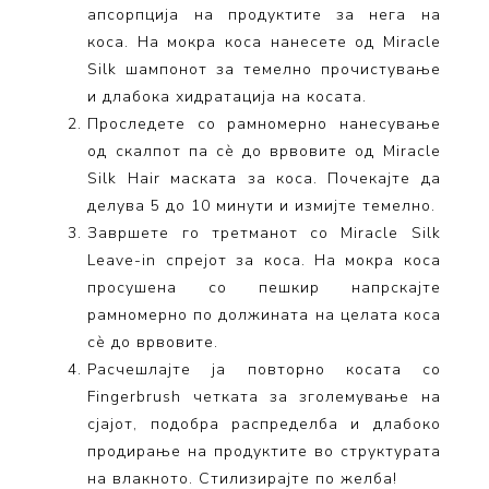
апсорпција на продуктите за нега на
коса. На мокра коса нанесете од Miracle
Silk шампонот за темелно прочистување
и длабока хидратација на косата.
Проследете со рамномерно нанесување
од скалпот па сѐ до врвовите од Miracle
Silk Hair маската за коса. Почекајте да
делува 5 до 10 минути и измијте темелно.
Завршете го третманот со Miracle Silk
Leave-in спрејот за коса. На мокра коса
просушена со пешкир напрскајте
рамномерно по должината на целата коса
сѐ до врвовите.
Расчешлајте ја повторно косата со
Fingerbrush четката за зголемување на
сјајот, подобра распределба и длабоко
продирање на продуктите во структурата
на влакното. Стилизирајте по желба!