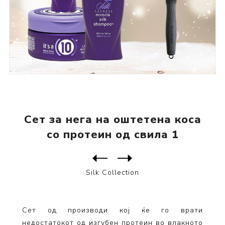
Сет за нега на оштетена коса
со протеин од свила 1
Следен
производ
Претходен производ
Сет за нега на оштетена кос...
Silk Collection
Сет од производи кој ќе го врати
недостатокот од изгубен протеин во влакното