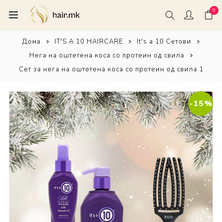
0
Дома
IT'S A 10 HAIRCARE
It's a 10 Сетови
Нега на оштетена коса со протеин од свила
Сет за нега на оштетена коса со протеин од свила 1
-15%