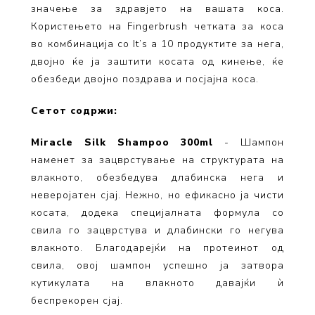
значење за здравјето на вашата коса.
Користењето на Fingerbrush четката за коса
во комбинација со It’s a 10 продуктите за нега,
двојно ќе ја заштити косата од кинење, ќе
обезбеди двојно поздрава и посјајна коса.
Сетот содржи:
Miracle Silk Shampoo 300ml
- Шампон
наменет за зацврстување на структурата на
влакното, обезбедува длабинска нега и
неверојатен сјај. Нежно, но ефикасно ја чисти
косата, додека специјалната формула со
свила го зацврстува и длабински го негува
влакното. Благодарејќи на протеинот од
свила, овој шампон успешно ја затвора
кутикулата на влакното давајќи ѝ
беспрекорен сјај.