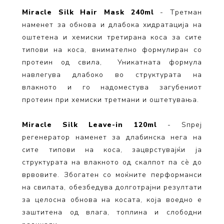
Miracle Silk Hair Mask 240ml
- Tретман
наменет за обнова и длабока хидратација на
оштетена и хемиски третирана коса за сите
типови на коса, внимателно формулиран со
протеин од свила, Уникатната формула
навлегува длабоко во структурата на
влакното и го надоместува загубениот
протеин при хемиски третмани и оштетувања.
Miracle Silk Leave-in 120ml
- Sпреј
регенератор наменет за длабинска нега на
сите типови на коса, зацврстувајќи ја
структурата на влакното од скалпот па сè до
врвовите. Збогатен со моќните перформанси
на свилата, обезбедува долготрајни резултати
за целосна обнова на косата, која воедно е
заштитена од влага, топлина и слободни