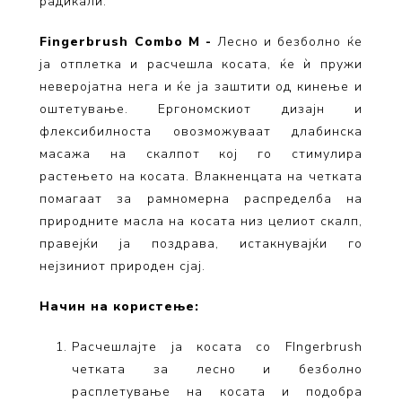
радикали.
Fingerbrush Combo М -
Лесно и безболно ќе
ја отплетка и расчешла косата, ќе ѝ пружи
неверојатна нега и ќе ја заштити од кинење и
оштетување. Ергономскиот дизајн и
флексибилноста овозможуваат длабинска
масажа на скалпот кој го стимулира
растењето на косата. Влакненцата на четката
помагаат за рамномерна распределба на
природните масла на косата низ целиот скалп,
правејќи ја поздрава, истакнувајќи го
нејзиниот природен сјај.
Начин на користење:
Расчешлајте ја косата со FIngerbrush
четката за лесно и безболно
расплетување на косата и подобра