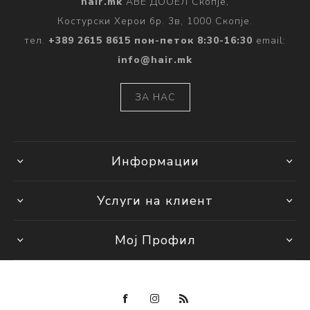
hair.mk
АВЕ ДООЕЛ Скопје,
Костурски Херои бр. 3в, 1000 Скопје.
тел.
+389 2615 8615 пон-петок 8:30-16:30
email:
info@hair.mk
ЗА НАС
Информации
Услуги на клиент
Мој Профил