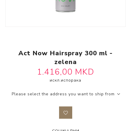
Act Now Hairspray 300 ml -
zelena
1.416,00 MKD
SKU:
2571311-z
искл.
испорака
Please select the address you want to ship from