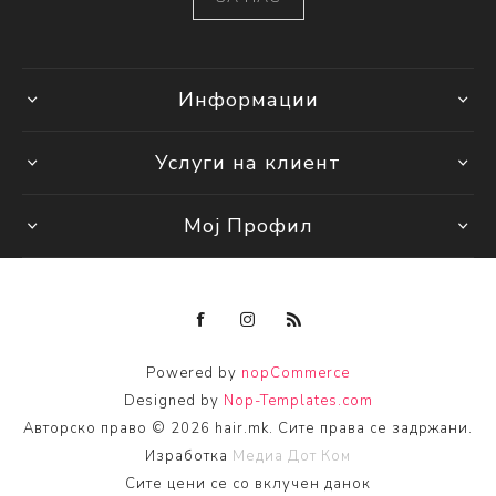
Информации
Услуги на клиент
Мој Профил
Powered by
nopCommerce
Designed by
Nop-Templates.com
Авторско право © 2026 hair.mk. Сите права се задржани.
Изработка
Медиа Дот Ком
Сите цени се со вклучен данок