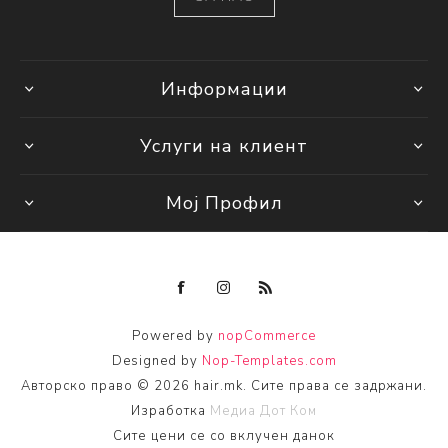
Информации
Услуги на клиент
Мој Профил
Powered by
nopCommerce
Designed by
Nop-Templates.com
Авторско право © 2026 hair.mk. Сите права се задржани.
Изработка
Медиа Дот Ком
Сите цени се со вклучен данок