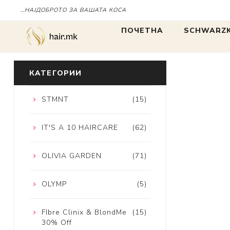
…НАЈДОБРОТО ЗА ВАШАТА КОСА
Дома
SCHWARZKO
ПОЧЕТНА
SCHWARZK
БОЈА
БОЈА
КАТЕГОРИИ
STMNT
(15)
IGORA
Chroma ID
IT'S A 10 HAIRCARE
(62)
BLONDME
tbh
OLIVIA GARDEN
(71)
OLYMP
(5)
FIbre Clinix & BlondMe
(15)
30% Off