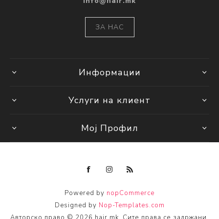
info@hair.mk
ЗА НАС
Информации
Услуги на клиент
Мој Профил
Powered by
nopCommerce
Designed by
Nop-Templates.com
Авторско право © 2026 hair.mk. Сите права се задржани.