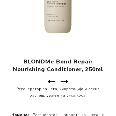
BLONDMe Bond Repair
Nourishing Conditioner, 250ml
Следен
производ
Претходен производ
BLONDMe Bond Repair Nourish...
Регенератор за нега, хидратација и лесно
расчешлување на руса коса.
Намена:
Регенератор наменет за нега и