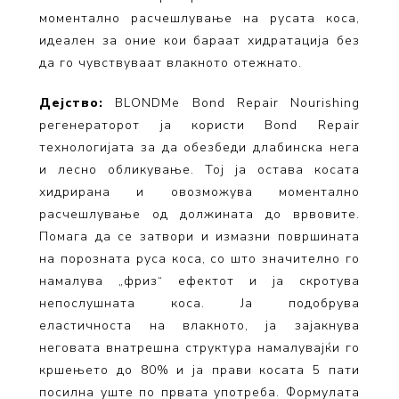
моментално расчешлување на русата коса,
идеален за оние кои бараат хидратација без
да го чувствуваат влакното отежнато.
Дејство:
BLONDMe Bond Repair Nourishing
регенераторот ја користи Bond Repair
технологијата за да обезбеди длабинска нега
и лесно обликување. Тој ја остава косата
хидрирана и овозможува моментално
расчешлување од должината до врвовите.
Помага да се затвори и измазни површината
на порозната руса коса, со што значително го
намалува „фриз“ ефектот и ја скротува
непослушната коса. Ја подобрува
еластичноста на влакното, ја зајакнува
неговата внатрешна структура намалувајќи го
кршењето до 80% и ја прави косата 5 пати
посилна уште по првата употреба. Формулата