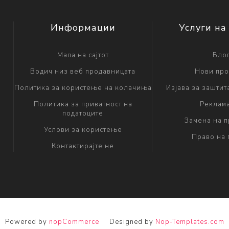
Информации
Услуги на
Мапа на сајтот
Бло
Водич низ веб продавницата
Нови про
Политика за користење на колачиња
Изјава за заштит
Политика за приватност на
Реклам
податоците
Замена на 
Услови за користење
Право на 
Контактирајте не
Powered by
nopCommerce
Designed by
Nop-Templates.com