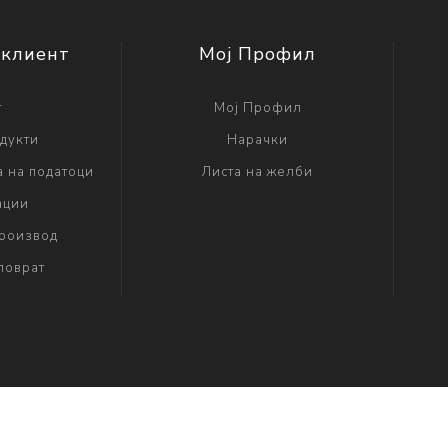
 клиент
Мој Профил
г
Мој Профил
дукти
Нарачки
а на податоци
Листа на желби
ации
производ
поврат