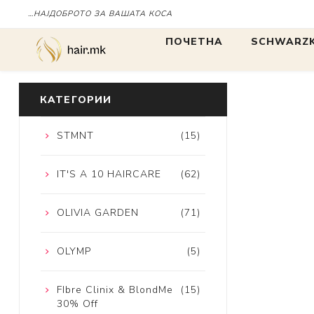
…НАЈДОБРОТО ЗА ВАШАТА КОСА
ПОЧЕТНА
SCHWARZK
БОЈА
БОЈА
КАТЕГОРИИ
STMNT
(15)
IGORA
Chroma ID
IT'S A 10 HAIRCARE
(62)
BLONDME
tbh
OLIVIA GARDEN
(71)
OLYMP
(5)
FIbre Clinix & BlondMe
(15)
30% Off