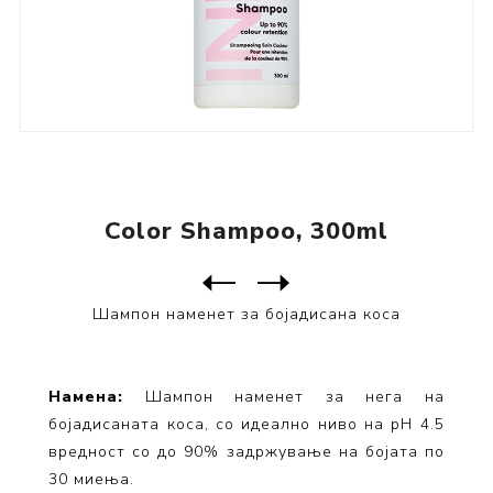
Color Shampoo, 300ml
Следен
производ
Претходен производ
Шампон наменет за бојадисана коса
Намена:
Шампон наменет за нега на
бојадисаната коса, со идеално ниво на pH 4.5
вредност со до 90% задржување на бојата по
30 миења.