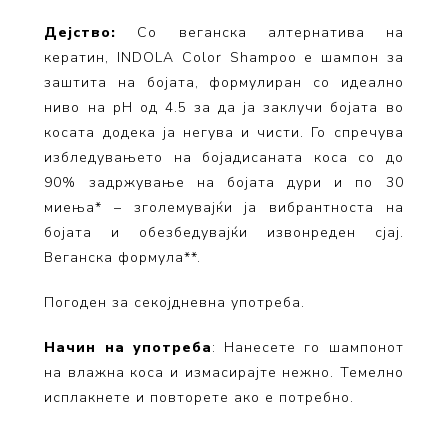
Дејство:
Со веганска алтернатива на
кератин, INDOLA Color Shampoo е шампон за
заштита на бојата, формулиран со идеално
ниво на pH од 4.5 за да ја заклучи бојата во
косата додека ја негува и чисти. Го спречува
избледувањето на бојадисаната коса со до
90% задржување на бојата дури и по 30
миења* – зголемувајќи ја вибрантноста на
бојата и обезбедувајќи извонреден сјај.
Веганска формула**.
Погоден за секојдневна употреба.
Начин на употреба
: Нанесете го шампонот
на влажна коса и измасирајте нежно. Темелно
исплакнете и повторете ако е потребно.