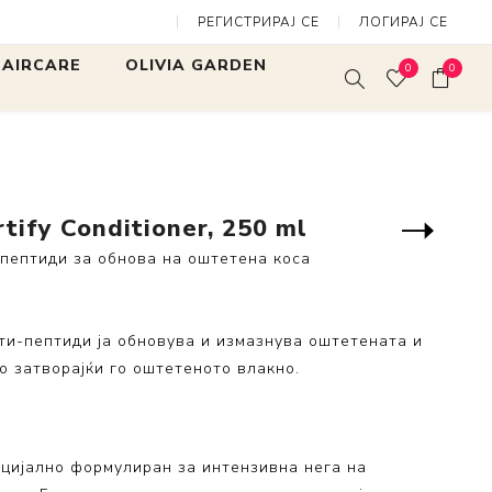
РЕГИСТРИРАЈ СЕ
ЛОГИРАЈ СЕ
Fibre Clinix Fortify Conditioner, 250 ml
 HAIRCARE
OLIVIA GARDEN
0
0
rites
Expert Blowout Shine
Expert Blow
Mini Finger
SALON TOOLS
White & Gre
Expert Blowout Speed
 Нега и
rtify Conditioner, 250 ml
Bamboo Touch
ање
Следен
производ
-пептиди за обнова на оштетена коса
Care & Style
ng Collection
Fingerbrush
llection
и-пептиди ja обновува и измазнува оштетената и
MultiBrush
ss Collection
о затворајќи го оштетеното влакно.
Arctic Lights
Collection
Fingerbrush Limited
tore
Edition
специјално формулиран за интензивна нега на
lection