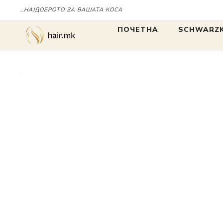
…НАЈДОБРОТО ЗА ВАШАТА КОСА
Дома
SCHWARZKOPF PRO
НЕГ
ПОЧЕТНА
SCHWARZK
БОЈА
БОЈА
IGORA
Chroma ID
BLONDME
tbh