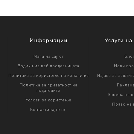
Информации
Услуги на
Мапа на сајтот
Бло
Водич низ веб продавницата
Нови про
Политика за користење на колачиња
Изјава за заштит
Политика за приватност на
Реклам
податоците
Замена на 
Услови за користење
Право на 
Контактирајте не