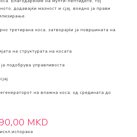
оса. Благодарение на мулти-пептидите, тој
 Collection
ото, додавајќи мазност и сјај, воедно ја прави
тилизирање.
ection
но третирана коса, затворајќи ја површината на
јата на структурата на косата
 ја подобрува управливоста
сјај
егенераторот на влажна коса, од средината до
490,00 MKD
искл.
испорака