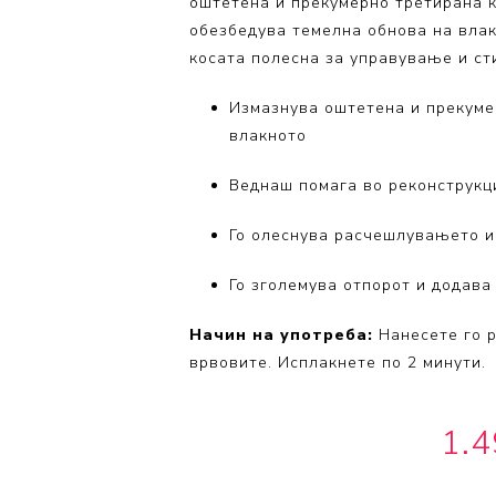
оштетена и прекумерно третирана к
Volumizing
обезбедува темелна обнова на влакн
косата полесна за управување и с
Coily Coll
Измазнува оштетена и прекумер
влакното
Веднаш помага во реконструкци
Го олеснува расчешлувањето и
Го зголемува отпорот и додава 
Начин на употреба:
Нанесете го р
врвовите. Исплакнете по 2 минути.
1.