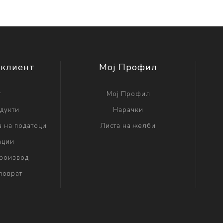
 клиент
Мој Профил
г
Мој Профил
дукти
Нарачки
а на податоци
Листа на желби
ации
производ
поврат