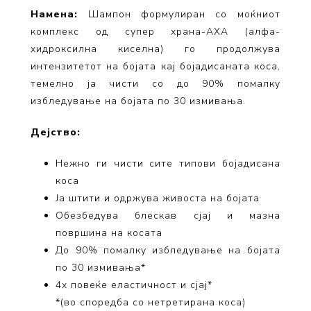
Намена:
Шампон формулиран со моќниот
комплекс од супер храна-АХА (алфа-
хидроксилна киселна) го продолжува
интензитетот на бојата кај бојадисаната коса,
темелно ја чисти со до 90% помалку
избледување на бојата по 30 измивања.
Дејство:
Нежно ги чисти сите типови бојадисана
коса
Ја штити и одржува живоста на бојата
Обезбедува блескав сјај и мазна
површина на косата
До 90% помалку избледување на бојата
по 30 измивања*
4x повеќе еластичност и сјај*
*(во споредба со нетретирана коса)