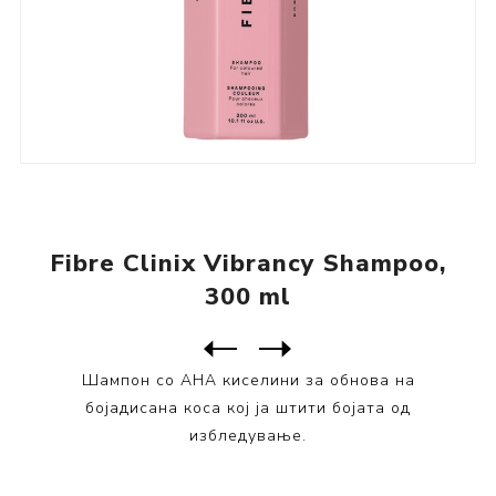
Fibre Clinix Vibrancy Shampoo,
300 ml
Следен
производ
Претходен производ
Fibre Clinix Vibrancy Treat...
Шампон со AHA киселини за обнова на
бојадисана коса кој ја штити бојата од
избледување.