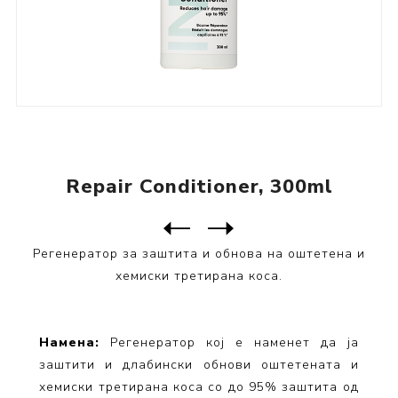
Repair Conditioner, 300ml
Следен
производ
Претходен производ
Регенератор за заштита и обнова на оштетена и
хемиски третирана коса.
Намена:
Регенератор кој е наменет да ја
заштити и длабински обнови оштетената и
хемиски третирана коса со до 95% заштита од