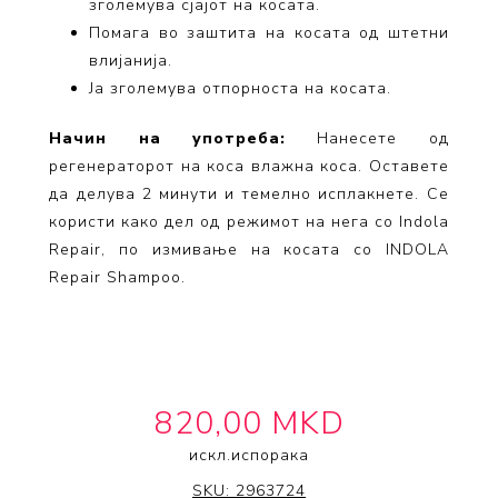
зголемува сјајот на косата.
Помага во заштита на косата од штетни
влијанија.
Ја зголемува отпорноста на косата.
Начин на употреба:
Нанесете од
регенераторот на коса влажна коса. Оставете
да делува 2
минути
и темелно исплакнете. Се
користи
како
дел од режимот на нега со Indola
Repair, по измивање на косата со INDOLA
Repair Shampoo.
820,00 MKD
искл.
испорака
INDOLA
SKU:
2963724