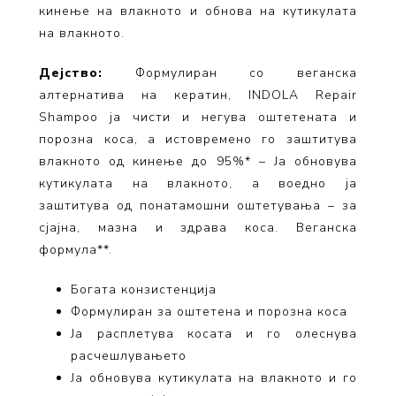
кинење на влакното и обнова на кутикулата
на влакното.
Дејство:
Формулиран со веганска
алтернатива на кератин, INDOLA Repair
Shampoo ја чисти и негува оштетената и
порозна коса, а истовремено го заштитува
влакното од кинење до 95%* – Ja обновува
кутикулата на влакното, а воедно ја
заштитува од понатамошни оштетувања – за
сјајна, мазна и здрава коса. Веганска
формула**.
Богата конзистенција
Формулиран за оштетена и порозна коса
Ја расплетува косата и го олеснува
расчешлувањето
Ја обновува кутикулата на влакното и го