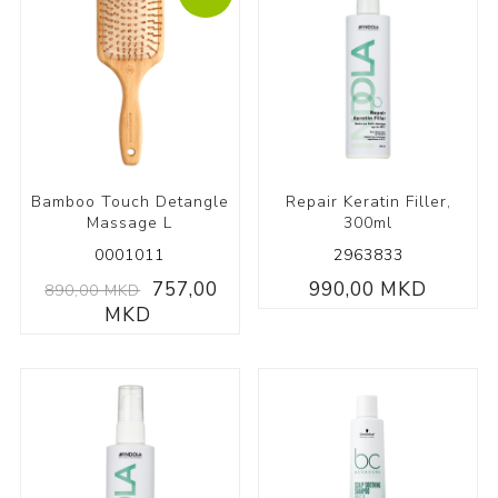
Bamboo Touch Detangle
Repair Keratin Filler,
Massage L
300ml
0001011
2963833
757,00
990,00 MKD
890,00 MKD
MKD