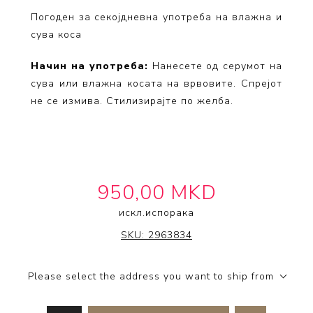
Погоден за секојдневна употреба на влажна и
сува коса
Начин на употреба:
Нанесете од серумот на
сува или влажна косата на врвовите. Спрејот
не
се
измива. Стилизирајте по желба.
950,00 MKD
искл.
испорака
INDOLA
SKU:
2963834
Please select the address you want to ship from