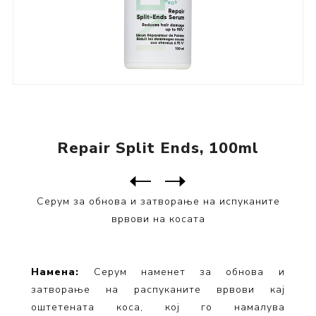
Repair Split Ends, 100ml
Следен
производ
Претходен производ
Серум за обнова и затворање на испуканите
врвови на косата
Намена:
Серум наменет за обнова и
затворање на распуканите врвови кај
оштетената коса, кој го намалува