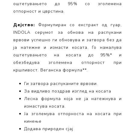
оштетувањето до 95% со зголемена
отпорност и цврстина.
Дејство:
Формулиран со екстракт од гуар,
INDOLA серумот за обнова на распукани
врвови успешно ги обновува и затвора без да
ја натежне и измасти косата. Го намалува
оштетувањето на косата до 95%* и
обезбедува зголемена отпорност при
кршливост. Веганска формула**.
Ги затвора распуканите врвови.
За видливо поздрав изглед на косата
Лесна формула која не ја натежнува и
измастува косата.
Ја зголемува отпорноста на косата при
кинење
Додава природен сјај