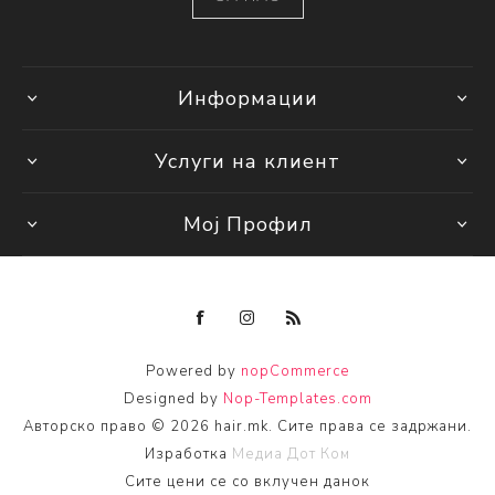
Информации
Услуги на клиент
Мој Профил
Powered by
nopCommerce
Designed by
Nop-Templates.com
Авторско право © 2026 hair.mk. Сите права се задржани.
Изработка
Медиа Дот Ком
Сите цени се со вклучен данок