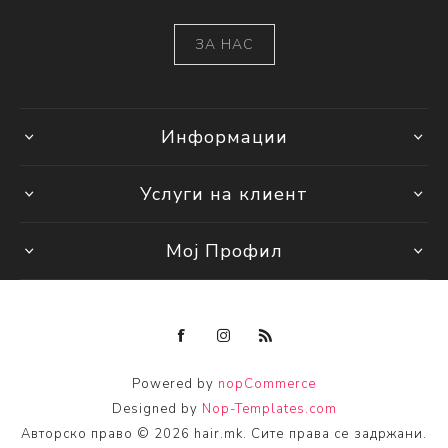
ЗА НАС
Информации
Услуги на клиент
Мој Профил
Powered by
nopCommerce
Designed by
Nop-Templates.com
Авторско право © 2026 hair.mk. Сите права се задржани.