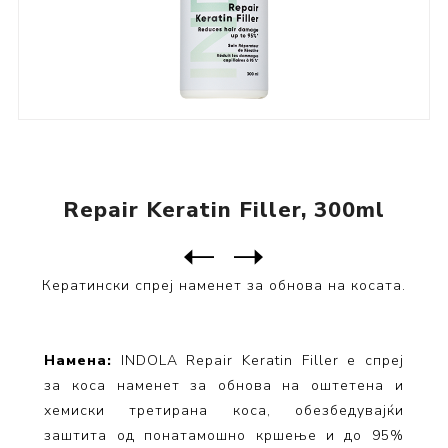
Repair Keratin Filler, 300ml
Следен
производ
Претходен производ
Кератински спреј наменет за обнова на косата.
Намена:
INDOLA Repair Keratin Filler е спреј
за коса наменет за обнова на оштетена и
хемиски третирана коса, обезбедувајќи
заштита од понатамошно кршење и до 95%