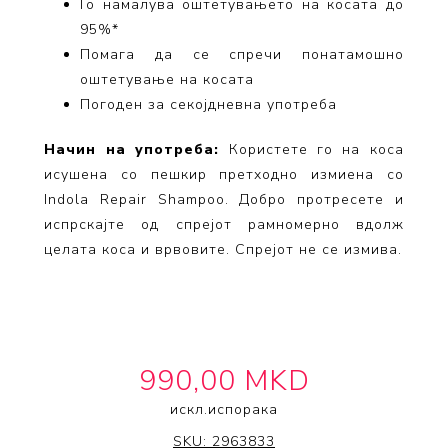
Го намалува оштетувањето на косата до
95%*
Помага да
се
спречи понатамошно
оштетување на косата
Погоден за секојдневна употреба
Начин на употреба:
Користете го на коса
исушена со пешкир претходно измиена со
Indola Repair Shampoo. Добро протресете и
испрскајте од спрејот рамномерно вдолж
целата коса и врвовите. Спрејот не
се
измива.
990,00 MKD
искл.
испорака
INDOLA
SKU:
2963833