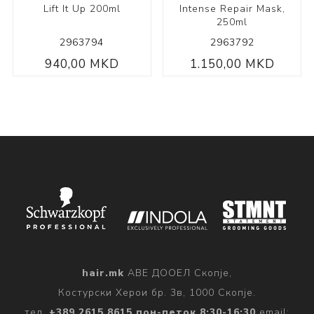
Lift It Up 200ml
Intense Repair Mask,
250ml
2963794
2963792
940,00 MKD
1.150,00 MKD
hair.mk
АВЕ ДООЕЛ Скопје,
Костурски Херои бр. 3в, 1000 Скопје.
тел.
+389 2615 8615 пон-петок 8:30-16:30
email: