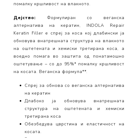
помалку кршливост на влакното.
Дејство:
Формулиран со веганска
алтернатива на кератин, INDOLA Repair
Keratin Filler е спреј за коса кој длабински ја
обновува внатрешната структура на влакното
на оштетената и хемиски третирана коса, а
воедно помага во заштита од понатамошно
оштетување – со до 95%* помалку кршливост
на косата. Веганска формула**.
Спреј за обнова со веганска алтернатива
на кератин
Длабоко ја обновува внатрешната
структура на оштетената и хемиски
третирана коса
Обезбедува цврстина и еластичност на
косата.