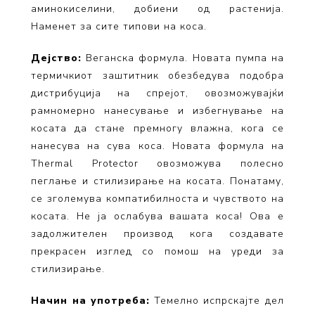
аминокиселини, добиени од растенија.
Наменет за сите типови на коса.
Дејство:
Веганска формула. Новата пумпа на
термичкиот заштитник обезбедува подобра
дистрибуција на спрејот, овозможувајќи
рамномерно нанесување и избегнување на
косата да стане премногу влажна, кога
се
нанесува на сува коса. Новата формула на
Thermal Protector овозможува полесно
пеглање и стилизирање на косата. Понатаму,
се
зголемува компатибилноста и чувството на
косата. Не ја ослабува вашата коса! Ова е
задолжителен производ кога создавате
прекрасен изглед со помош на уреди за
стилизирање.
Начин на употреба:
Темелно испрскајте дел