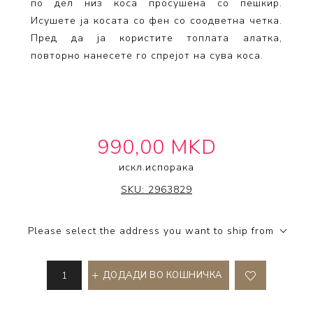
по дел низ коса просушена со пешкир.
Исушете ја косата со фен со соодветна четка.
Пред да ја користите топлата алатка,
повторно нанесете го спрејот на сува коса.
990,00 MKD
искл.
испорака
INDOLA
SKU:
2963829
Please select the address you want to ship from
ДОДАДИ ВО КОШНИЧКА