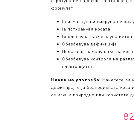
скротување на разлетаната коса, вр
Volumizing
формула*.
Coily Coll
Ја измазнува и смирува непосл
Ја потхранува косата.
Го олеснува расчешлувањето н
Обезбедува дефиниција
Помага за намалување на кршл
Обезбедува контрола на разле
електрицитет.
Начин на употреба:
Нанесете од к
дефинирајте ја брановидната коса 
се
исуши природно или користете д
82