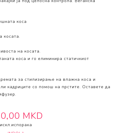
аќајќи ја под целосна контрола. Веганска
 Collection
ection
ушната коса
а косата.
ивоста на косата.
таната коса и го елиминира статичкиот
ремата за стилизирање на влажна коса и
или кадриците со помош на прстите. Оставете да
ифузер.
0,00 MKD
искл.
испорака