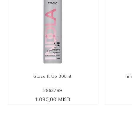
Glaze It Up 300ml
Fin
2963789
1.090,00 MKD