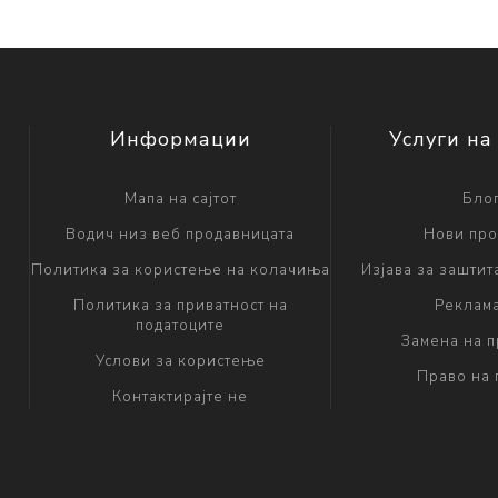
Информации
Услуги на
Мапа на сајтот
Бло
Водич низ веб продавницата
Нови про
Политика за користење на колачиња
Изјава за заштит
Политика за приватност на
Реклам
податоците
Замена на 
Услови за користење
Право на 
Контактирајте не