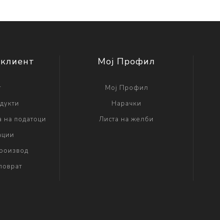
 клиент
Мој Профил
г
Мој Профил
дукти
Нарачки
а на податоци
Листа на желби
ации
производ
поврат