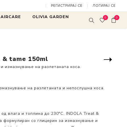
РЕГИСТРИРАЈ СЕ
ЛОГИРАЈ СЕ
 150ml
 HAIRCARE
OLIVIA GARDEN
0
0
rites
Expert Blowout Shine
Expert Blow
Mini Finger
SALON TOOLS
White & Gre
Expert Blowout Speed
 Нега и
t & tame 150ml
Bamboo Touch
ање
Следен
производ
и измазнување на разлетаната коса.
Care & Style
ng Collection
Fingerbrush
llection
змазнување на разлетаната и непослушна коса.
MultiBrush
ss Collection
Arctic Lights
Collection
Fingerbrush Limited
tore
Edition
од влага и топлина до 230°
C
, INDOLA Treat &
са формулиран со глицерин за измазнување и
lection