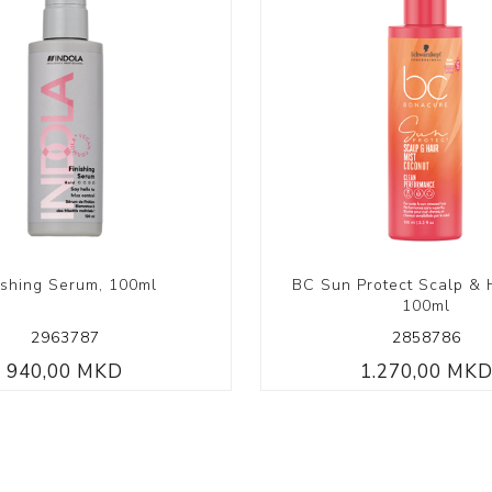
ishing Serum, 100ml
BC Sun Protect Scalp & H
100ml
2963787
2858786
940,00 MKD
1.270,00 MK