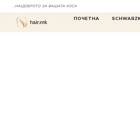
…НАЈДОБРОТО ЗА ВАШАТА КОСА
Дома
ПОЧЕТНА
SCHWARZK
БОЈА
БОЈА
IGORA
Chroma ID
BLONDME
tbh